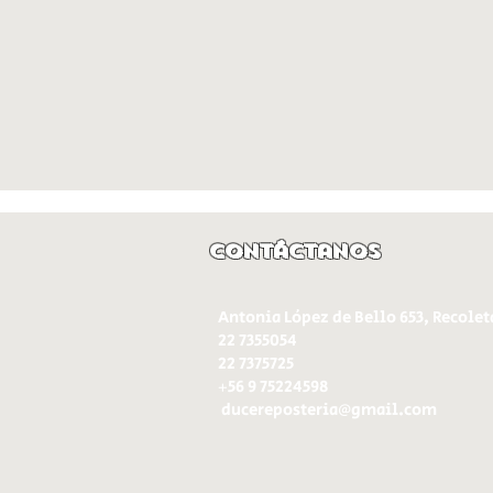
Contáctanos
Antonia López de Bello 653, Recolet
22 7355054
22 7375725
+56 9 75224598
d
ucereposteria@gmail.com