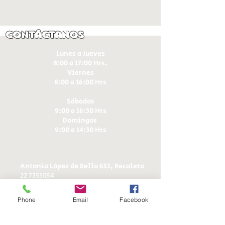
Contáctanos
Lunes a Jueves
8:00 a 17:00 Hrs.
Viernes
8:00 a 16:00 Hrs​
Sábados
9:00 a 16:30 Hrs
Domingos
9:00 a 14:30 Hrs
Antonia López de Bello 653, Recoleta
22 7355054
22 7375725
+56 9 75224598
Phone
Email
Facebook
d
ucereposteria@gmail.com