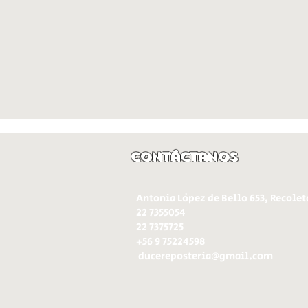
Contáctanos
Antonia López de Bello 653, Recolet
22 7355054
22 7375725
+56 9 75224598
d
ucereposteria@gmail.com