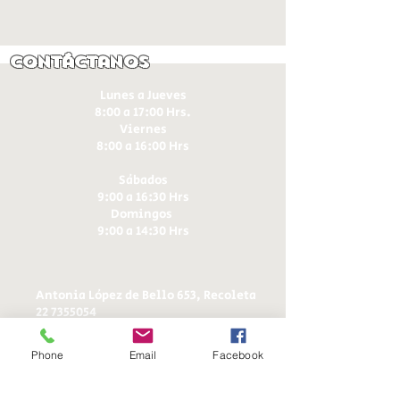
Contáctanos
Lunes a Jueves
8:00 a 17:00 Hrs.
Viernes
8:00 a 16:00 Hrs​
Sábados
9:00 a 16:30 Hrs
Domingos
9:00 a 14:30 Hrs
Antonia López de Bello 653, Recoleta
22 7355054
22 7375725
+56 9 75224598
Phone
Email
Facebook
d
ucereposteria@gmail.com