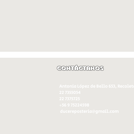
Contáctanos
Antonia López de Bello 653, Recolet
22 7355054
22 7375725
+56 9 75224598
d
ucereposteria@gmail.com