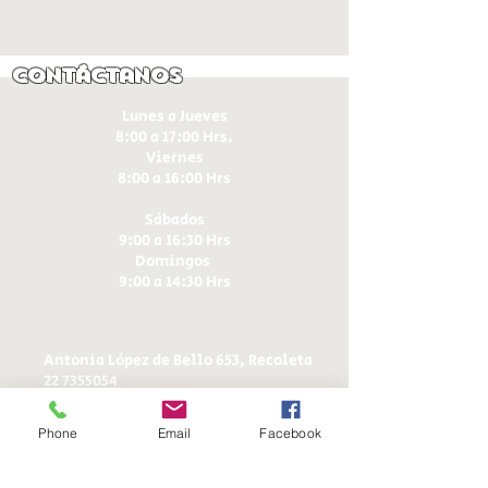
Contáctanos
Lunes a Jueves
8:00 a 17:00 Hrs.
Viernes
8:00 a 16:00 Hrs​
Sábados
9:00 a 16:30 Hrs
Domingos
9:00 a 14:30 Hrs
Antonia López de Bello 653, Recoleta
22 7355054
22 7375725
+56 9 75224598
Phone
Email
Facebook
d
ucereposteria@gmail.com