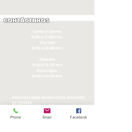
Contáctanos
Lunes a Jueves
8:00 a 17:00 Hrs.
Viernes
8:00 a 16:00 Hrs​
Sábados
9:00 a 16:30 Hrs
Domingos
9:00 a 14:30 Hrs
Antonia López de Bello 653, Recoleta
22 7355054
22 7375725
+56 9 75224598
Phone
Email
Facebook
d
ucereposteria@gmail.com