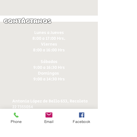
Contáctanos
Lunes a Jueves
8:00 a 17:00 Hrs.
Viernes
8:00 a 16:00 Hrs​
Sábados
9:00 a 16:30 Hrs
Domingos
9:00 a 14:30 Hrs
Antonia López de Bello 653, Recoleta
22 7355054
22 7375725
+56 9 75224598
Phone
Email
Facebook
d
ucereposteria@gmail.com