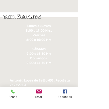
Contáctanos
Lunes a Jueves
8:00 a 17:00 Hrs.
Viernes
8:00 a 16:00 Hrs​
Sábados
9:00 a 16:30 Hrs
Domingos
9:00 a 14:30 Hrs
Antonia López de Bello 653, Recoleta
22 7355054
22 7375725
+56 9 75224598
Phone
Email
Facebook
d
ucereposteria@gmail.com