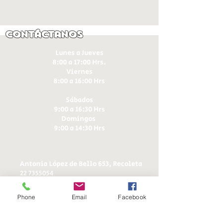
Contáctanos
Lunes a Jueves
8:00 a 17:00 Hrs.
Viernes
8:00 a 16:00 Hrs​
Sábados
9:00 a 16:30 Hrs
Domingos
9:00 a 14:30 Hrs
Antonia López de Bello 653, Recoleta
22 7355054
22 7375725
+56 9 75224598
Phone
Email
Facebook
d
ucereposteria@gmail.com