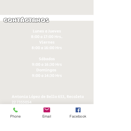
Contáctanos
Lunes a Jueves
8:00 a 17:00 Hrs.
Viernes
8:00 a 16:00 Hrs​
Sábados
9:00 a 16:30 Hrs
Domingos
9:00 a 14:30 Hrs
Antonia López de Bello 653, Recoleta
22 7355054
22 7375725
+56 9 75224598
Phone
Email
Facebook
d
ucereposteria@gmail.com