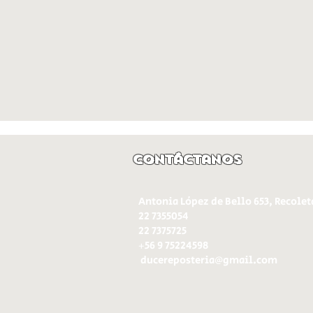
Contáctanos
Antonia López de Bello 653, Recolet
22 7355054
22 7375725
+56 9 75224598
d
ucereposteria@gmail.com