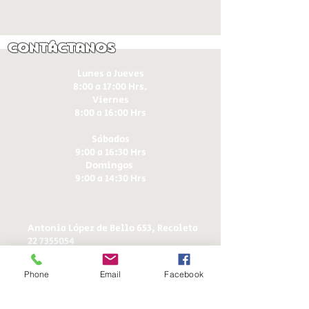
Contáctanos
Lunes a Jueves
8:00 a 17:00 Hrs.
Viernes
8:00 a 16:00 Hrs​
Sábados
9:00 a 16:30 Hrs
Domingos
9:00 a 14:30 Hrs
Antonia López de Bello 653, Recoleta
22 7355054
22 7375725
+56 9 75224598
Phone
Email
Facebook
d
ucereposteria@gmail.com