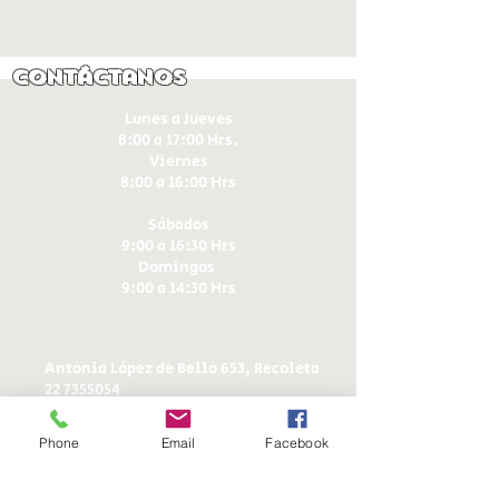
Contáctanos
Lunes a Jueves
8:00 a 17:00 Hrs.
Viernes
8:00 a 16:00 Hrs​
Sábados
9:00 a 16:30 Hrs
Domingos
9:00 a 14:30 Hrs
Antonia López de Bello 653, Recoleta
22 7355054
22 7375725
+56 9 75224598
Phone
Email
Facebook
d
ucereposteria@gmail.com