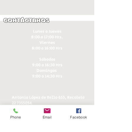
Contáctanos
Lunes a Jueves
8:00 a 17:00 Hrs.
Viernes
8:00 a 16:00 Hrs​
Sábados
9:00 a 16:30 Hrs
Domingos
9:00 a 14:30 Hrs
Antonia López de Bello 653, Recoleta
22 7355054
22 7375725
+56 9 75224598
Phone
Email
Facebook
d
ucereposteria@gmail.com