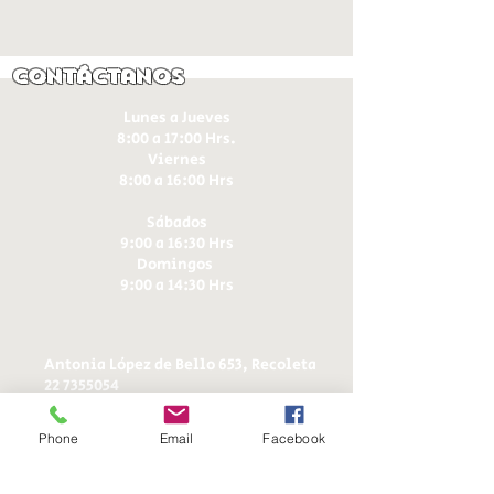
Contáctanos
Lunes a Jueves
8:00 a 17:00 Hrs.
Viernes
8:00 a 16:00 Hrs​
Sábados
9:00 a 16:30 Hrs
Domingos
9:00 a 14:30 Hrs
Antonia López de Bello 653, Recoleta
22 7355054
22 7375725
+56 9 75224598
Phone
Email
Facebook
d
ucereposteria@gmail.com