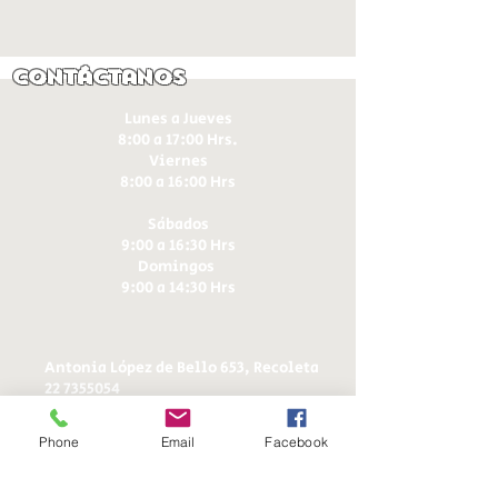
Contáctanos
Lunes a Jueves
8:00 a 17:00 Hrs.
Viernes
8:00 a 16:00 Hrs​
Sábados
9:00 a 16:30 Hrs
Domingos
9:00 a 14:30 Hrs
Antonia López de Bello 653, Recoleta
22 7355054
22 7375725
+56 9 75224598
Phone
Email
Facebook
d
ucereposteria@gmail.com