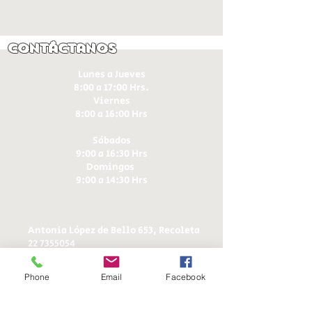
Contáctanos
Lunes a Jueves
8:00 a 17:00 Hrs.
Viernes
8:00 a 16:00 Hrs​
Sábados
9:00 a 16:30 Hrs
Domingos
9:00 a 14:30 Hrs
Antonia López de Bello 653, Recoleta
22 7355054
22 7375725
+56 9 75224598
Phone
Email
Facebook
d
ucereposteria@gmail.com