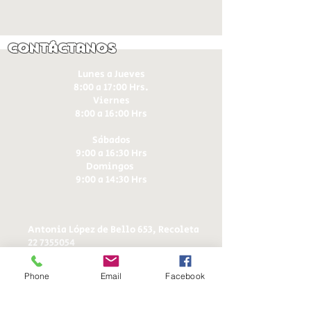
Contáctanos
Lunes a Jueves
8:00 a 17:00 Hrs.
Viernes
8:00 a 16:00 Hrs​
Sábados
9:00 a 16:30 Hrs
Domingos
9:00 a 14:30 Hrs
Antonia López de Bello 653, Recoleta
22 7355054
22 7375725
+56 9 75224598
Phone
Email
Facebook
d
ucereposteria@gmail.com