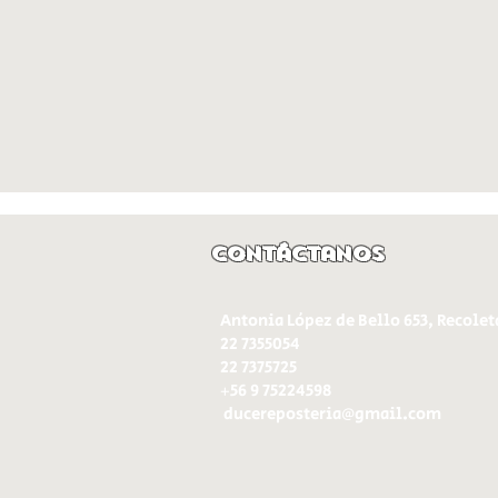
Contáctanos
Antonia López de Bello 653, Recolet
22 7355054
22 7375725
+56 9 75224598
d
ucereposteria@gmail.com