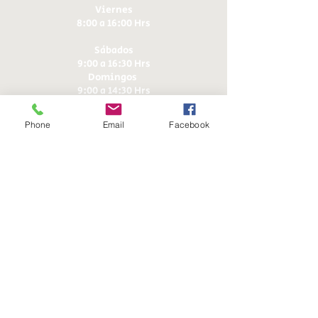
Viernes
8:00 a 16:00 Hrs​
Sábados
9:00 a 16:30 Hrs
Domingos
9:00 a 14:30 Hrs
Phone
Email
Facebook
Antonia López de Bello 653, Recoleta
22 7355054
22 7375725
+56 9 75224598
d
ucereposteria@gmail.com
Siguenos en Nuestras Redes
Sociales