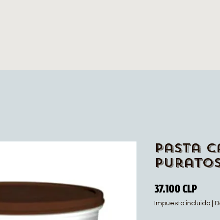
Pasta C
Puratos
Preci
37.100 CLP
Impuesto incluido
|
D