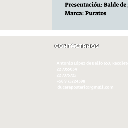
Presentación: Balde de 
Marca: Puratos
Contáctanos
Antonia López de Bello 653, Recolet
22 7355054
22 7375725
+56 9 75224598
d
ucereposteria@gmail.com