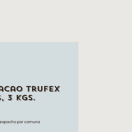
acao Trufex
, 3 Kgs.
o
espacho por comuna