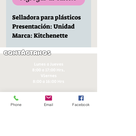
Selladora para plásticos
Presentación: Unidad
Marca: Kitchenette
Contáctanos
Lunes a Jueves
8:00 a 17:00 Hrs.
Viernes
8:00 a 16:00 Hrs​
Sábados
9:00 a 16:30 Hrs
Domingos
Phone
Email
Facebook
9:00 a 14:30 Hrs
Antonia López de Bello 653, Recoleta