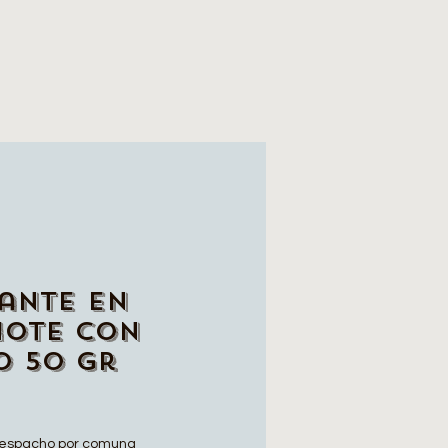
ante en
mote con
o 50 gr
espacho por comuna