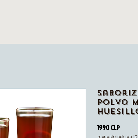
Saboriz
polvo 
huesill
Precio
1990 CLP
Impuesto incluido
|
D