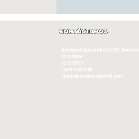
Contáctanos
Antonia López de Bello 653, Recolet
22 7355054
22 7375725
+56 9 75224598
d
ucereposteria@gmail.com