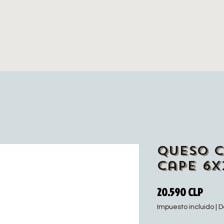
Queso 
Cape 6x
Prec
20.590 CLP
Impuesto incluido
|
D