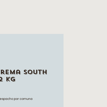
Crema South
2 kg
io
espacho por comuna