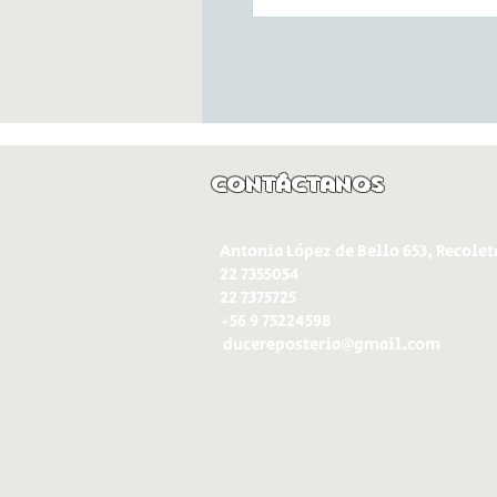
Contáctanos
Antonia López de Bello 653, Recolet
22 7355054
22 7375725
+56 9 75224598
d
ucereposteria@gmail.com