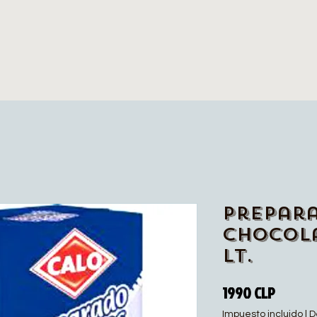
Prepar
Chocola
Lt.
Precio
1990 CLP
Impuesto incluido
|
D