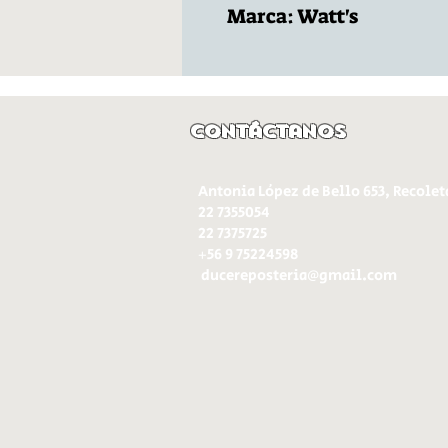
Marca: Watt's
Contáctanos
Antonia López de Bello 653, Recolet
22 7355054
22 7375725
+56 9 75224598
d
ucereposteria@gmail.com