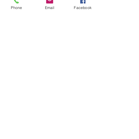
8:00 a 16:00 Hrs​
Phone
Email
Facebook
Sábados
9:00 a 16:30 Hrs
Domingos
9:00 a 14:30 Hrs
Antonia López de Bello 653, Recoleta
22 7355054
22 7375725
+56 9 75224598
d
ucereposteria@gmail.com
Siguenos en Nuestras Redes
Sociales