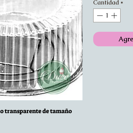
Cantidad
*
Agre
co transparente de tamaño