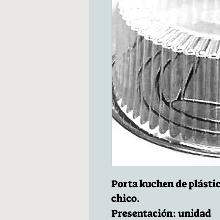
Porta kuchen de plásti
chico.
Presentación: unidad