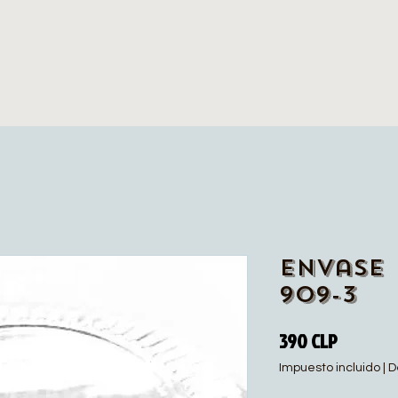
Envase 
909-3
Precio
390 CLP
Impuesto incluido
|
D