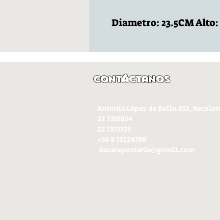
Diametro: 23.5CM Alto
Contáctanos
Antonia López de Bello 653, Recolet
22 7355054
22 7375725
+56 9 75224598
d
ucereposteria@gmail.com