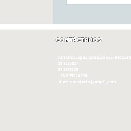
Contáctanos
Antonia López de Bello 653, Recolet
22 7355054
22 7375725
+56 9 75224598
d
ucereposteria@gmail.com