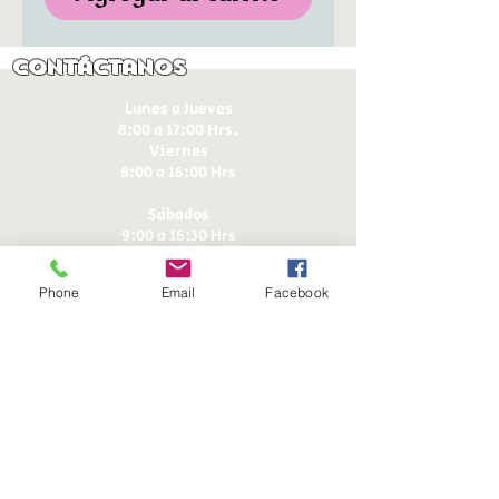
Contáctanos
Lunes a Jueves
8:00 a 17:00 Hrs.
Viernes
8:00 a 16:00 Hrs​
Sábados
9:00 a 16:30 Hrs
Domingos
9:00 a 14:30 Hrs
Phone
Email
Facebook
Antonia López de Bello 653, Recoleta
22 7355054
22 7375725
+56 9 75224598
d
ucereposteria@gmail.com