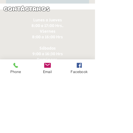
Contáctanos
Lunes a Jueves
8:00 a 17:00 Hrs.
Viernes
8:00 a 16:00 Hrs​
Sábados
9:00 a 16:30 Hrs
Domingos
9:00 a 14:30 Hrs
Phone
Email
Facebook
Antonia López de Bello 653, Recoleta
22 7355054
22 7375725
+56 9 75224598
d
ucereposteria@gmail.com