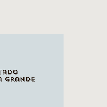
tado
a grande