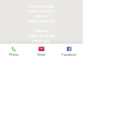
Lunes a Jueves
8:00 a 17:00 Hrs.
Viernes
8:00 a 16:00 Hrs​
Sábados
9:00 a 16:30 Hrs
Domingos
9:00 a 14:30 Hrs
Phone
Email
Facebook
Antonia López de Bello 653, Recoleta
22 7355054
22 7375725
+56 9 75224598
d
ucereposteria@gmail.com