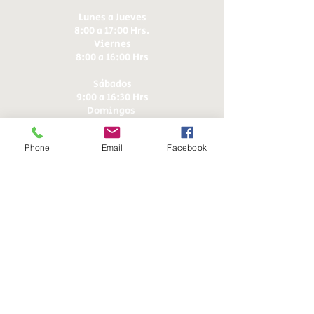
Lunes a Jueves
8:00 a 17:00 Hrs.
Viernes
8:00 a 16:00 Hrs​
Sábados
9:00 a 16:30 Hrs
Domingos
9:00 a 14:30 Hrs
Phone
Email
Facebook
Antonia López de Bello 653, Recoleta
22 7355054
22 7375725
+56 9 75224598
d
ucereposteria@gmail.com