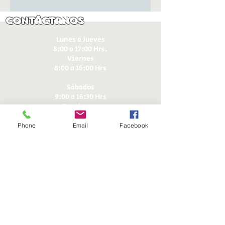
Contáctanos
Lunes a Jueves
8:00 a 17:00 Hrs.
Viernes
8:00 a 16:00 Hrs​
Sábados
9:00 a 16:30 Hrs
Domingos
9:00 a 14:30 Hrs
Phone
Email
Facebook
Antonia López de Bello 653, Recoleta
22 7355054
22 7375725
+56 9 75224598
d
ucereposteria@gmail.com