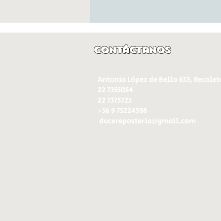
Contáctanos
Antonia López de Bello 653, Recolet
22 7355054
22 7375725
+56 9 75224598
d
ucereposteria@gmail.com