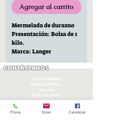
Agregar al carrito
Mermelada de durazno
Presentación: Bolsa de 1
kilo.
Marca: Langer
Contáctanos
Lunes a Jueves
8:00 a 17:00 Hrs.
Viernes
8:00 a 16:00 Hrs​
Sábados
9:00 a 16:30 Hrs
Phone
Email
Facebook
Domingos
9:00 a 14:30 Hrs