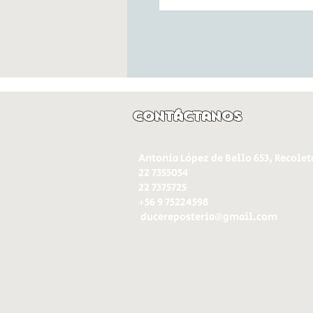
Contáctanos
Antonia López de Bello 653, Recolet
22 7355054
22 7375725
+56 9 75224598
d
ucereposteria@gmail.com