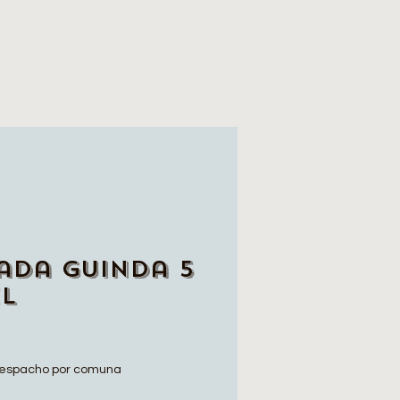
ada Guinda 5
el
io
espacho por comuna