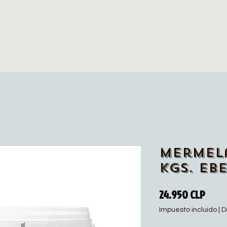
Mermel
Kgs. Eb
Prec
24.950 CLP
Impuesto incluido
|
D