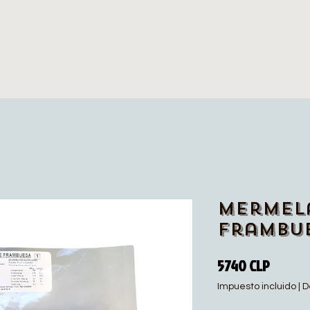
Mermel
Frambue
Precio
5740 CLP
Impuesto incluido
|
D