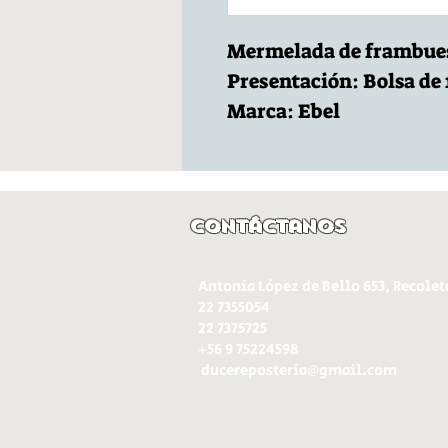
Mermelada de frambue
Presentación: Bolsa de 1
Marca: Ebel
Contáctanos
Antonia López de Bello 653, Recolet
22 7355054
22 7375725
+56 9 75224598
d
ucereposteria@gmail.com