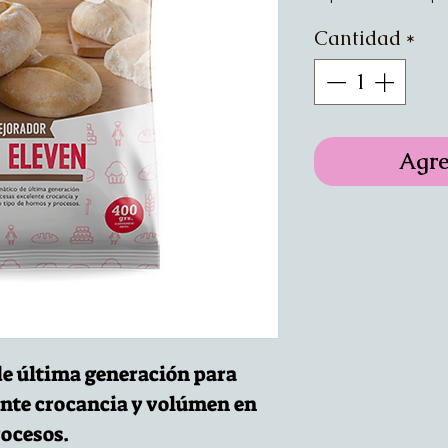
Cantidad
*
Agre
e última generación para
ente crocancia y volúmen en
rocesos.