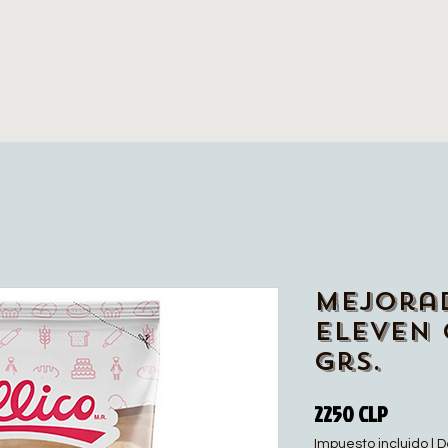
Mejora
Eleven 
Grs.
Precio
2250 CLP
Impuesto incluido
|
D