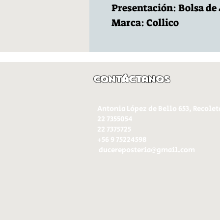
Presentación: Bolsa de
Marca: Collico
Contáctanos
Antonia López de Bello 653, Recolet
22 7355054
22 7375725
+56 9 75224598
d
ucereposteria@gmail.com