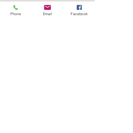
Viernes
8:00 a 16:00 Hrs​
Phone
Email
Facebook
Sábados
9:00 a 16:30 Hrs
Domingos
9:00 a 14:30 Hrs
Antonia López de Bello 653, Recoleta
22 7355054
22 7375725
+56 9 75224598
d
ucereposteria@gmail.com
Siguenos en Nuestras Redes
Sociales