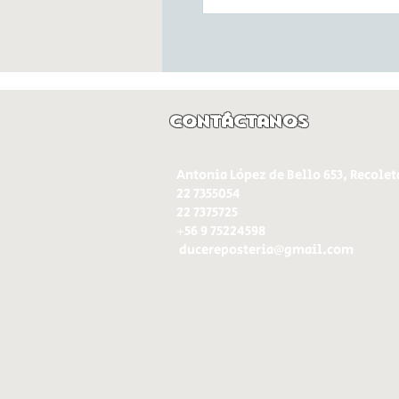
Contáctanos
Antonia López de Bello 653, Recolet
22 7355054
22 7375725
+56 9 75224598
d
ucereposteria@gmail.com