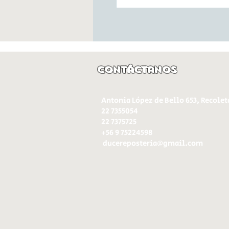
Contáctanos
Antonia López de Bello 653, Recolet
22 7355054
22 7375725
+56 9 75224598
d
ucereposteria@gmail.com