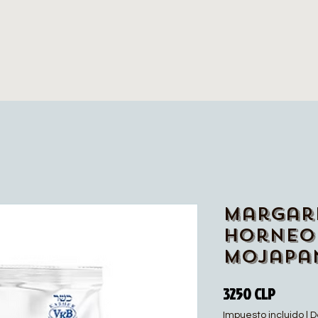
Margar
horneo
Mojapan
Precio
3250 CLP
Impuesto incluido
|
D