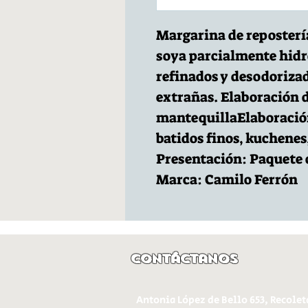
Margarina de repostería
soya parcialmente hidr
refinados y desodorizad
extrañas. Elaboración 
mantequillaElaboración
batidos finos, kuchenes
Presentación: Paquete d
Marca: Camilo Ferrón
Contáctanos
Antonia López de Bello 653, Recolet