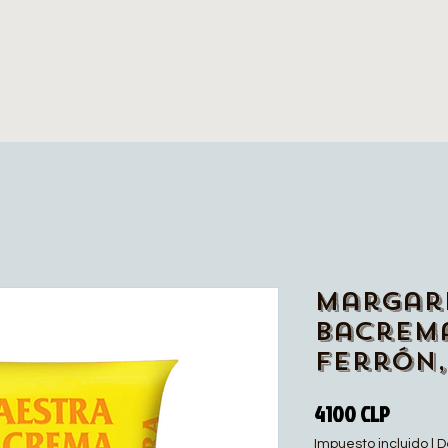
Margar
Bacrem
Ferrón,
Precio
4100 CLP
Impuesto incluido
|
D