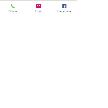
Viernes
8:00 a 16:00 Hrs​
Phone
Email
Facebook
Sábados
9:00 a 16:30 Hrs
Domingos
9:00 a 14:30 Hrs
Antonia López de Bello 653, Recoleta
22 7355054
22 7375725
+56 9 75224598
d
ucereposteria@gmail.com
Siguenos en Nuestras Redes
Sociales