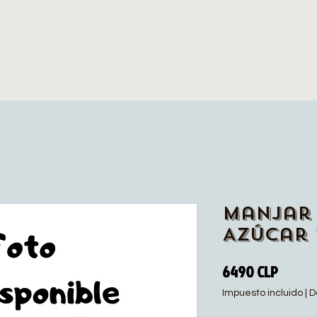
Manjar 
Azúcar 
Precio
6490 CLP
Impuesto incluido
|
D