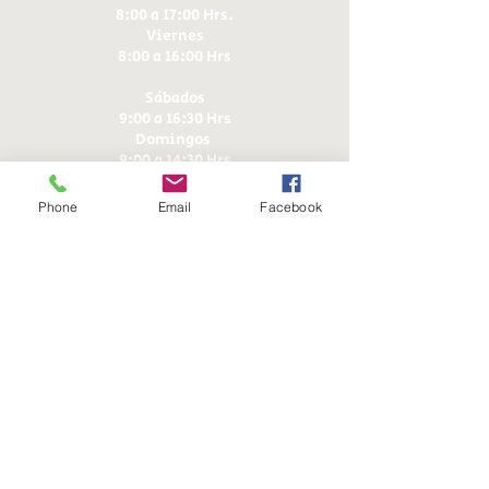
8:00 a 17:00 Hrs.
Viernes
8:00 a 16:00 Hrs​
Sábados
9:00 a 16:30 Hrs
Domingos
9:00 a 14:30 Hrs
Phone
Email
Facebook
Antonia López de Bello 653, Recoleta
22 7355054
22 7375725
+56 9 75224598
d
ucereposteria@gmail.com
Siguenos en Nuestras Redes