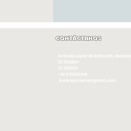
Contáctanos
Antonia López de Bello 653, Recolet
22 7355054
22 7375725
+56 9 75224598
d
ucereposteria@gmail.com