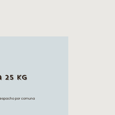
 25 Kg
io
espacho por comuna