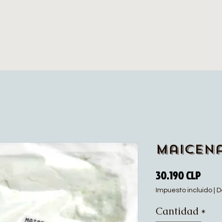
Maicena
Prec
30.190 CLP
Impuesto incluido
|
D
Cantidad
*