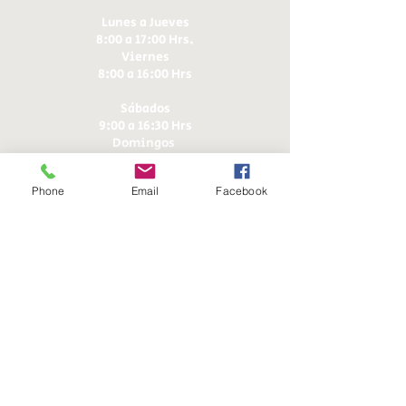
Lunes a Jueves
8:00 a 17:00 Hrs.
Viernes
8:00 a 16:00 Hrs​
Sábados
9:00 a 16:30 Hrs
Domingos
9:00 a 14:30 Hrs
Phone
Email
Facebook
Antonia López de Bello 653, Recoleta
22 7355054
22 7375725
+56 9 75224598
d
ucereposteria@gmail.com